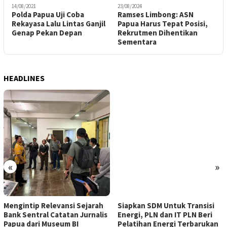
14/08/2021
23/08/2024
1
Polda Papua Uji Coba
Ramses Limbong: ASN
M
Rekayasa Lalu Lintas Ganjil
Papua Harus Tepat Posisi,
I
Genap Pekan Depan
Rekrutmen Dihentikan
D
Sementara
HEADLINES
«
»
Mengintip Relevansi Sejarah
Siapkan SDM Untuk Transisi
Bank Sentral Catatan Jurnalis
Energi, PLN dan IT PLN Beri
Papua dari Museum BI
Pelatihan Energi Terbarukan