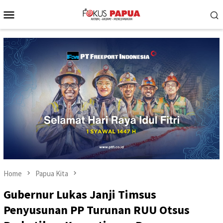
Skip
Mobile
to
Menu
content
Home
Papua Kita
Gubernur Lukas Janji Timsus
Penyusunan PP Turunan RUU Otsus