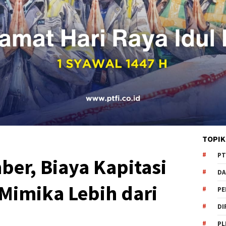
TOPIK
PT
er, Biaya Kapitasi
DA
Mimika Lebih dari
PE
DI
PL