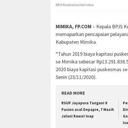
BPJS Kesehatan/Istimewa
MIMIKA, FP.COM
– Kepala BPJS K
memaparkan pencapaian pelayana
Kabupaten Mimika.
“Tahun 2019 biaya kapitasi puske
se Mimika sebesar Rp13.291.838.
2020 biaya kapitasi puskesmas se
Senin (23/11/2020).
READ MORE
RSUP Jayapura Tangani 8
Pe
Pasien asal Depapre, 7 Masih
Di
Jalani Rawat Inap
Ga
Is