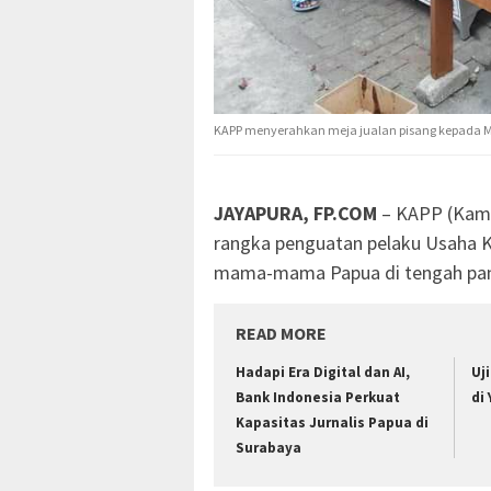
KAPP menyerahkan meja jualan pisang kepada M
JAYAPURA, FP.COM
– KAPP (Kama
rangka penguatan pelaku Usaha 
mama-mama Papua di tengah pan
READ MORE
Hadapi Era Digital dan AI,
Uj
Bank Indonesia Perkuat
di
Kapasitas Jurnalis Papua di
Surabaya