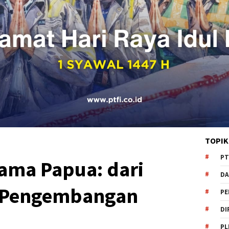
TOPIK
PT
ama Papua: dari
DA
 Pengembangan
PE
DI
PL