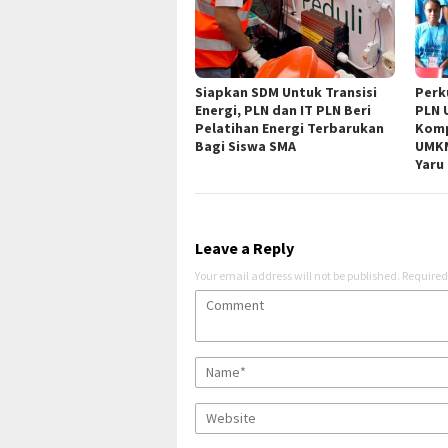
Siapkan SDM Untuk Transisi
Perk
Energi, PLN dan IT PLN Beri
PLN 
Pelatihan Energi Terbarukan
Komp
Bagi Siswa SMA
UMKM
Yaru
Leave a Reply
Your email address will not be published.
Required