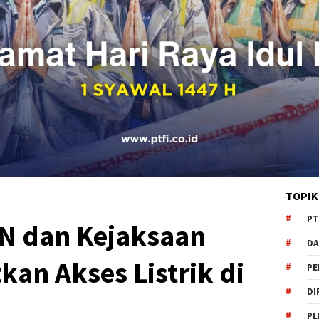
TOPIK
PT
N dan Kejaksaan
DA
kan Akses Listrik di
PE
DI
PL