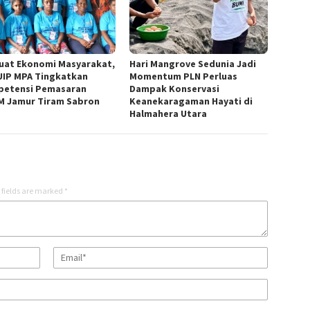
uat Ekonomi Masyarakat,
Hari Mangrove Sedunia Jadi
UIP MPA Tingkatkan
Momentum PLN Perluas
etensi Pemasaran
Dampak Konservasi
 Jamur Tiram Sabron
Keanekaragaman Hayati di
Halmahera Utara
 fields are marked
*