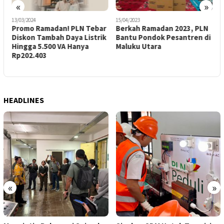
«
»
13/03/2024
15/04/2023
1
Promo Ramadan! PLN Tebar
Berkah Ramadan 2023, PLN
D
Diskon Tambah Daya Listrik
Bantu Pondok Pesantren di
P
Hingga 5.500 VA Hanya
Maluku Utara
B
Rp202.403
d
HEADLINES
«
»