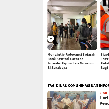
«
P Jayapura Tangani 8
Mengintip Relevansi Sejarah
Siap
ien asal Depapre, 7 Masih
Bank Sentral Catatan
Ener
ani Rawat Inap
Jurnalis Papua dari Museum
Pela
BI Surabaya
Bagi
TAG:
DINAS KOMUNIKASI DAN INFO
SPORT
Hari
Pend