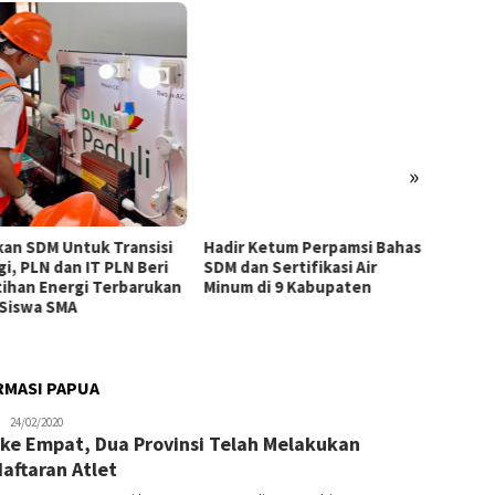
»
kan SDM Untuk Transisi
Hadir Ketum Perpamsi Bahas
Perku
gi, PLN dan IT PLN Beri
SDM dan Sertifikasi Air
Masyar
tihan Energi Terbarukan
Minum di 9 Kabupaten
Tingk
 Siswa SMA
Pemas
Tiram 
RMASI PAPUA
JPatading
24/02/2020
 ke Empat, Dua Provinsi Telah Melakukan
aftaran Atlet