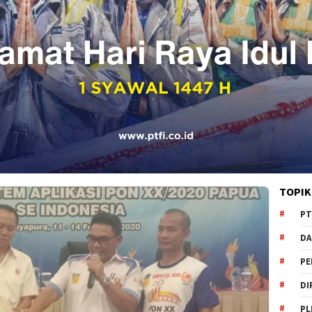
TOPIK
PT
DA
PE
DI
PL