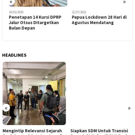
«
»
24/02/2020
21/07/2021
2
Penetapan 14 Kursi DPRP
Papua Lockdown 28 Hari di
S
Jalur Otsus Ditargetkan
Agustus Mendatang
B
d
Bulan Depan
HEADLINES
«
»
Mengintip Relevansi Sejarah
Siapkan SDM Untuk Transisi