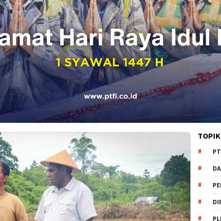
TOPIK
PT
DA
PE
DI
PL