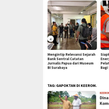
«
P Jayapura Tangani 8
Mengintip Relevansi Sejarah
Siap
ien asal Depapre, 7 Masih
Bank Sentral Catatan
Ener
ani Rawat Inap
Jurnalis Papua dari Museum
Pela
BI Surabaya
Bagi
TAG:
GAPOKTAN DI KEEROM.
KEERO
Dina
Komo