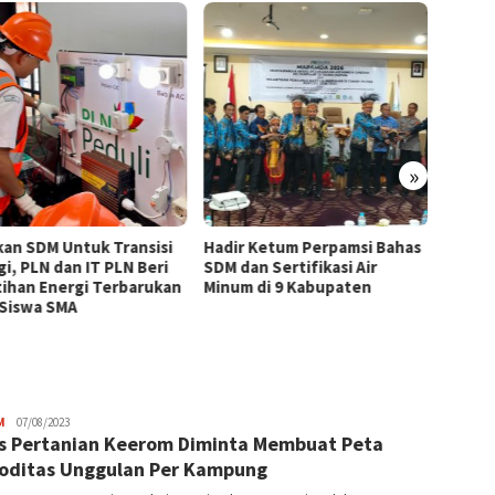
»
kan SDM Untuk Transisi
Hadir Ketum Perpamsi Bahas
Perku
gi, PLN dan IT PLN Beri
SDM dan Sertifikasi Air
Masyar
tihan Energi Terbarukan
Minum di 9 Kabupaten
Tingk
 Siswa SMA
Pemas
Tiram 
JPatading
M
07/08/2023
s Pertanian Keerom Diminta Membuat Peta
ditas Unggulan Per Kampung