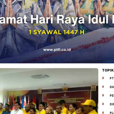
TOPIK
PT
DA
PE
DI
PL