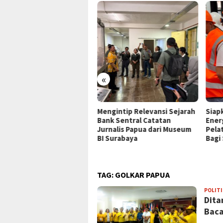
«
P Jayapura Tangani 8
Mengintip Relevansi Sejarah
Siap
ien asal Depapre, 7 Masih
Bank Sentral Catatan
Ener
ani Rawat Inap
Jurnalis Papua dari Museum
Pela
BI Surabaya
Bagi
TAG:
GOLKAR PAPUA
POLITI
Dita
Baca