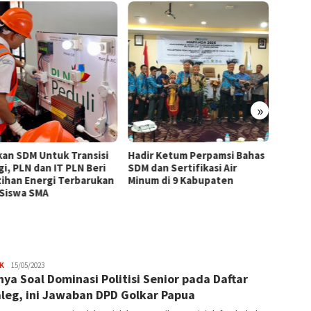
»
kan SDM Untuk Transisi
Hadir Ketum Perpamsi Bahas
Perku
gi, PLN dan IT PLN Beri
SDM dan Sertifikasi Air
Masyar
tihan Energi Terbarukan
Minum di 9 Kabupaten
Tingk
 Siswa SMA
Pemas
Tiram 
JPatading
K
15/05/2023
nya Soal Dominasi Politisi Senior pada Daftar
leg, ini Jawaban DPD Golkar Papua