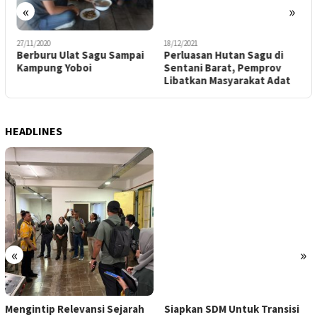
«
»
27/11/2020
18/12/2021
0
Berburu Ulat Sagu Sampai
Perluasan Hutan Sagu di
E
I
Kampung Yoboi
Sentani Barat, Pemprov
T
Libatkan Masyarakat Adat
d
HEADLINES
«
»
Mengintip Relevansi Sejarah
Siapkan SDM Untuk Transisi