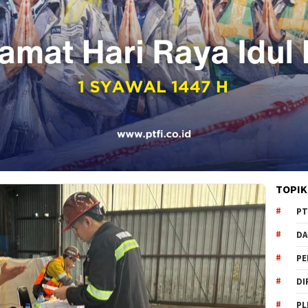
TOPIK
PT
DA
PE
DI
PL