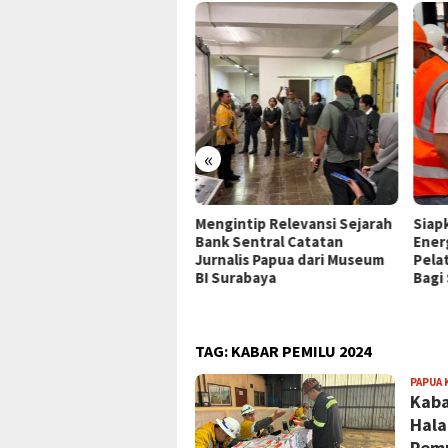
«
P Jayapura Tangani 8
Mengintip Relevansi Sejarah
Siap
ien asal Depapre, 7 Masih
Bank Sentral Catatan
Ener
ani Rawat Inap
Jurnalis Papua dari Museum
Pela
BI Surabaya
Bagi
TAG:
KABAR PEMILU 2024
PAPUA 
Kaba
Hala
Pem