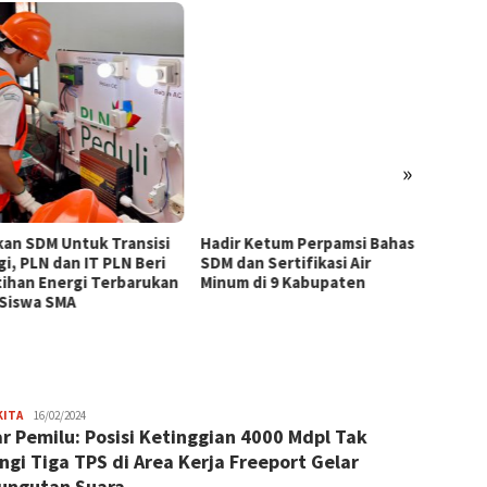
»
kan SDM Untuk Transisi
Hadir Ketum Perpamsi Bahas
Perku
gi, PLN dan IT PLN Beri
SDM dan Sertifikasi Air
Masyar
tihan Energi Terbarukan
Minum di 9 Kabupaten
Tingk
 Siswa SMA
Pemas
Tiram 
JPatading
KITA
16/02/2024
r Pemilu: Posisi Ketinggian 4000 Mdpl Tak
ngi Tiga TPS di Area Kerja Freeport Gelar
ungutan Suara