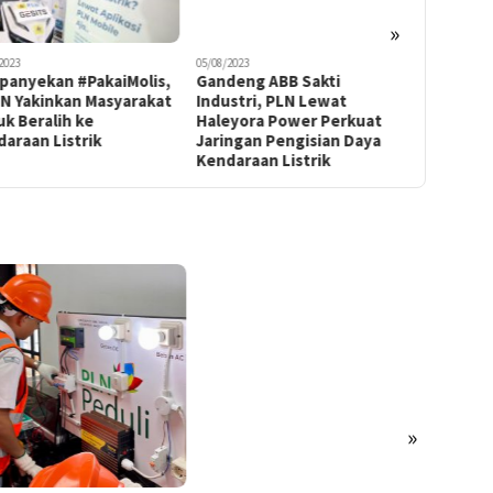
»
2023
05/08/2023
07/04/2022
panyekan #PakaiMolis,
Gandeng ABB Sakti
PLN dan 
N Yakinkan Masyarakat
Industri, PLN Lewat
Kembangk
k Beralih ke
Haleyora Power Perkuat
Kendaraa
araan Listrik
Jaringan Pengisian Daya
Carbon N
Kendaraan Listrik
»