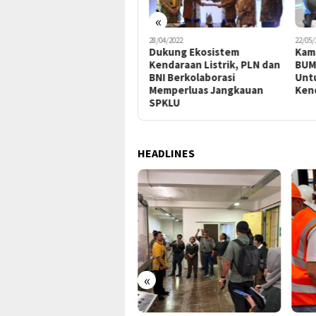
«
03/04/2023
28/04/2022
22/05/
PLN Dukung Penuh
Dukung Ekosistem
Kam
Langkah IBC dan
Kendaraan Listrik, PLN dan
BUM
Manufaktur Standarkan
BNI Berkolaborasi
Untu
Baterai untuk Permudah
Memperluas Jangkauan
Kend
Pengguna Molis
SPKLU
HEADLINES
«