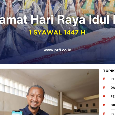
TOPIK
PT
DA
PE
DI
PL