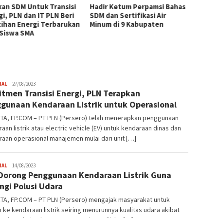
kan SDM Untuk Transisi
Hadir Ketum Perpamsi Bahas
Perku
gi, PLN dan IT PLN Beri
SDM dan Sertifikasi Air
Masyar
tihan Energi Terbarukan
Minum di 9 Kabupaten
Tingk
 Siswa SMA
Pemas
Tiram 
ABYomo
NAL
27/08/2023
tmen Transisi Energi, PLN Terapkan
gunaan Kendaraan Listrik untuk Operasional
TA, FP.COM – PT PLN (Persero) telah menerapkan penggunaan
aan listrik atau electric vehicle (EV) untuk kendaraan dinas dan
aan operasional manajemen mulai dari unit […]
JPatading
NAL
14/08/2023
Dorong Penggunaan Kendaraan Listrik Guna
ngi Polusi Udara
TA, FP.COM – PT PLN (Persero) mengajak masyarakat untuk
h ke kendaraan listrik seiring menurunnya kualitas udara akibat