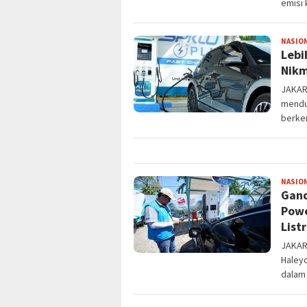
emisi 
NASIO
Lebi
Nik
JAKAR
menduk
berke
NASIO
Gand
Powe
Listr
JAKART
Haleyo
dalam