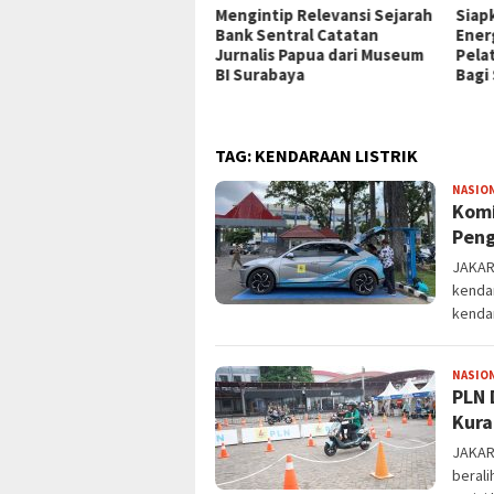
P Jayapura Tangani 8
Mengintip Relevansi Sejarah
Siap
ien asal Depapre, 7 Masih
Bank Sentral Catatan
Ener
ani Rawat Inap
Jurnalis Papua dari Museum
Pela
BI Surabaya
Bagi
TAG:
KENDARAAN LISTRIK
NASIO
Komi
Peng
JAKAR
kendar
kendar
NASIO
PLN 
Kura
JAKAR
berali