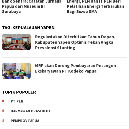
Bank Sentral Catatan Jurnalis
Energi, PLN dan IT PLN Beri
Papua dari Museum BI
Pelatihan Energi Terbarukan
Surabaya
Bagi Siswa SMA
TAG:
KEPUALAUAN YAPEN
Regulasi akan Diterbitkan Tahun Depan,
Kabupaten Yapen Optimis Tekan Angka
Prevalensi Stunting
MRP akan Dorong Pembayaran Pesangon
Ekskaryawan PT Kodeko Papua
TOPIK POPULER
PT PLN
DARMAWAN PRASODJO
PEMPROV PAPUA