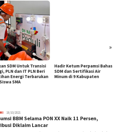
»
kan SDM Untuk Transisi
Hadir Ketum Perpamsi Bahas
Perku
gi, PLN dan IT PLN Beri
SDM dan Sertifikasi Air
Masyar
tihan Energi Terbarukan
Minum di 9 Kabupaten
Tingk
 Siswa SMA
Pemas
Tiram 
JPatading
MI
18/10/2021
umsi BBM Selama PON XX Naik 11 Persen,
ribusi Diklaim Lancar