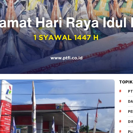
TOPIK
PT
DA
PE
DI
PL