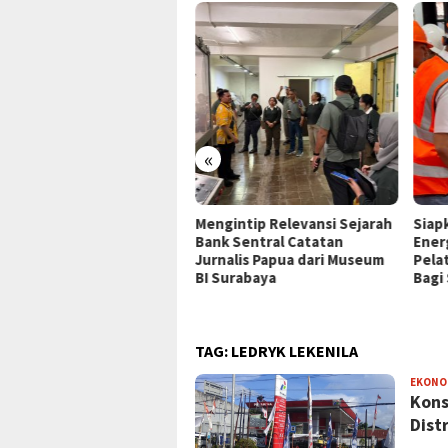
«
P Jayapura Tangani 8
Mengintip Relevansi Sejarah
Siap
ien asal Depapre, 7 Masih
Bank Sentral Catatan
Ener
ani Rawat Inap
Jurnalis Papua dari Museum
Pela
BI Surabaya
Bagi
TAG:
LEDRYK LEKENILA
EKONO
Kons
Dist