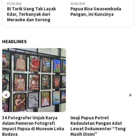
07/02/2021
30/06/2020
0
al
BI Tarik Uang Tak Layak
Papua Bisa Swasembada
L
Edar, Terbanyak dari
Pangan, ini Kuncinya
D
Merauke dan Sorong
HEADLINES
«
»
34 Fotografer Unjuk Karya
Imaji Papua Potret
dalam Pameran Fotografi
Kedaulatan Pangan Adat
Impact Papua di Museum Loka
Lewat Dokumenter “Tong
Budaya
Masih Disini”