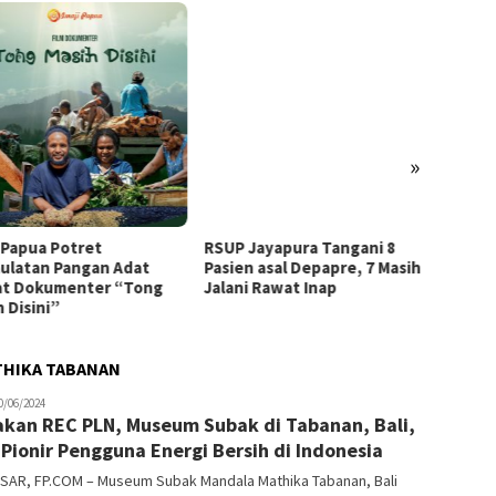
»
i Papua Potret
RSUP Jayapura Tangani 8
Mengin
ulatan Pangan Adat
Pasien asal Depapre, 7 Masih
Bank S
t Dokumenter “Tong
Jalani Rawat Inap
Jurnal
 Disini”
BI Sur
THIKA TABANAN
tading
0/06/2024
kan REC PLN, Museum Subak di Tabanan, Bali,
 Pionir Pengguna Energi Bersih di Indonesia
SAR, FP.COM – Museum Subak Mandala Mathika Tabanan, Bali