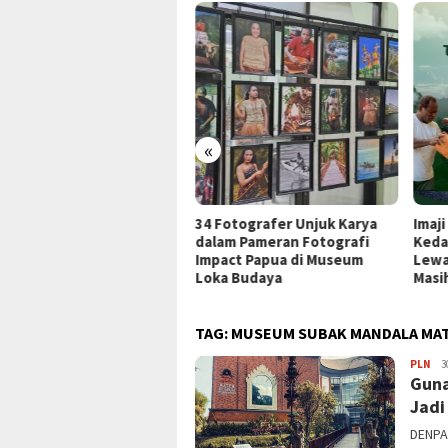
«
ar Fashion Show Noken,
34 Fotografer Unjuk Karya
Imaj
ji Papua Dorong
dalam Pameran Fotografi
Keda
mbuhnya Industri Mode
Impact Papua di Museum
Lewa
al
Loka Budaya
Masih
TAG:
MUSEUM SUBAK MANDALA MA
JPa
PLN
3
Guna
Jadi
DENPA