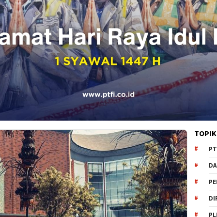
TOPIK
PT
DA
PE
DI
PL