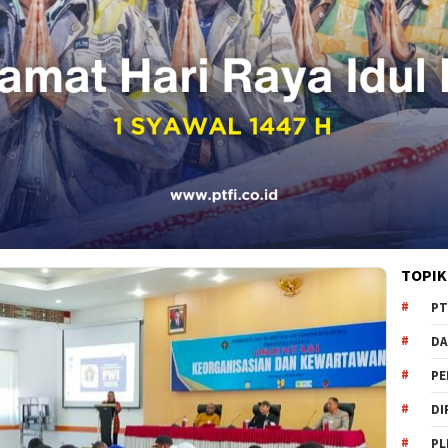
TOPIK
PT
DA
PE
DI
PL