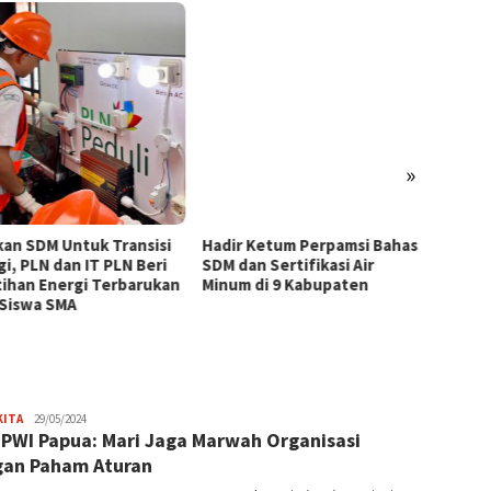
»
kan SDM Untuk Transisi
Hadir Ketum Perpamsi Bahas
Perku
gi, PLN dan IT PLN Beri
SDM dan Sertifikasi Air
Masyar
tihan Energi Terbarukan
Minum di 9 Kabupaten
Tingk
 Siswa SMA
Pemas
Tiram 
JPatading
KITA
29/05/2024
PWI Papua: Mari Jaga Marwah Organisasi
an Paham Aturan