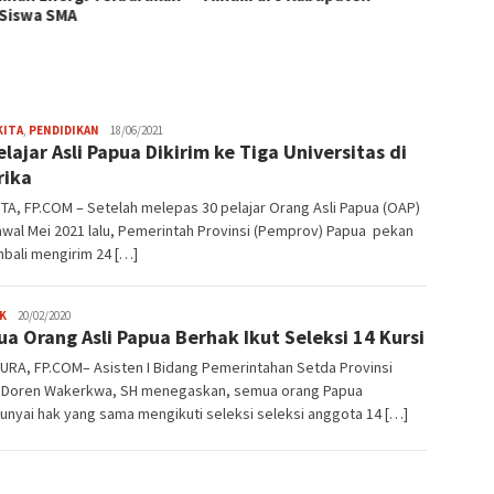
 Siswa SMA
Pemas
Tiram 
Frida
KITA
,
PENDIDIKAN
18/06/2021
elajar Asli Papua Dikirim ke Tiga Universitas di
Adriana
rika
A, FP.COM – Setelah melepas 30 pelajar Orang Asli Papua (OAP)
wal Mei 2021 lalu, Pemerintah Provinsi (Pemprov) Papua pekan
mbali mengirim 24 […]
JPatading
K
20/02/2020
a Orang Asli Papua Berhak Ikut Seleksi 14 Kursi
URA, FP.COM– Asisten I Bidang Pemerintahan Setda Provinsi
 Doren Wakerkwa, SH menegaskan, semua orang Papua
nyai hak yang sama mengikuti seleksi seleksi anggota 14 […]