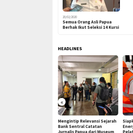
20/02/2020
Semua Orang Asli Papua
Berhak Ikut Seleksi 14 Kursi
HEADLINES
«
P Jayapura Tangani 8
Mengintip Relevansi Sejarah
Siap
ien asal Depapre, 7 Masih
Bank Sentral Catatan
Ener
ani Rawat Inap
Jurnalis Papua dari Museum
Pela