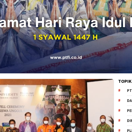
TOPIK
PT
DA
PE
DI
PL