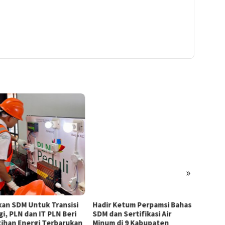
»
kan SDM Untuk Transisi
Hadir Ketum Perpamsi Bahas
Perku
gi, PLN dan IT PLN Beri
SDM dan Sertifikasi Air
Masyar
tihan Energi Terbarukan
Minum di 9 Kabupaten
Tingk