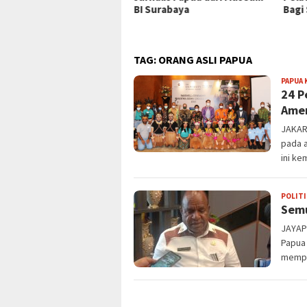
BI Surabaya
Bagi
TAG:
ORANG ASLI PAPUA
PAPUA 
24 P
Ame
JAKART
pada a
ini ke
POLITI
Semu
JAYAP
Papua
mempu