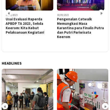
«
»
15/10/2023
30/09/2023
2
Usai Evaluasi Raperda
Pengenalan Catwalk
D
APBDP TA 2023, Sekda
Memungkasi Masa
G
Keerom: Kita Kebut
Karantina para Finalis Putra
T
Pelaksanaan Kegiatan!
dan Putri Pariwisata
R
Keerom
HEADLINES
«
»