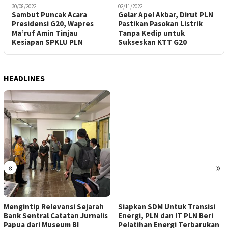
30/08/2022
02/11/2022
Sambut Puncak Acara
Gelar Apel Akbar, Dirut PLN
Presidensi G20, Wapres
Pastikan Pasokan Listrik
Ma’ruf Amin Tinjau
Tanpa Kedip untuk
Kesiapan SPKLU PLN
Sukseskan KTT G20
HEADLINES
«
»
Mengintip Relevansi Sejarah
Siapkan SDM Untuk Transisi
Bank Sentral Catatan Jurnalis
Energi, PLN dan IT PLN Beri
Papua dari Museum BI
Pelatihan Energi Terbarukan