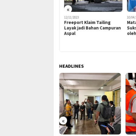
«
19/11/2023
12/11/2023
10/04/
Membangun Masa Depan
Freeport Klaim Tailing
Mata
Papua: Freeport Bekali
Layak jadi Bahan Campuran
Suk
Mahasiswa dengan
Aspal
oleh
Keterampilan
Kewirausahaan
HEADLINES
«