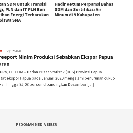
kan SDM Untuk Transisi
Hadir Ketum Perpamsi Bahas
Perku
gi, PLN dan IT PLN Beri
SDM dan Sertifikasi Air
Masyar
tihan Energi Terbarukan
Minum di 9 Kabupaten
Tingk
 Siswa SMA
Pemas
Tiram 
Frida
MI
20/02/2020
reeport Minim Produksi Sebabkan Ekspor Papua
Adriana
urun
RA, FP. COM – Badan Pusat Statistik (BPS) Provinsi Papua
tat ekspor Papua pada Januari 2020 mengalami penurunan cukup
ikan hingga 95,03 persen dibandingkan Desember […]
PEDOMAN MEDIA SIBER