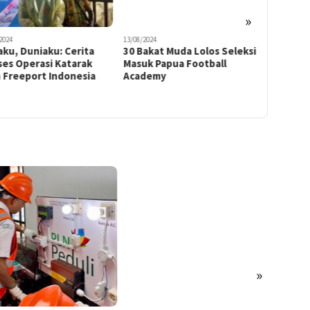
»
2024
13/08/2024
06/12/2023
ku, Duniaku: Cerita
30 Bakat Muda Lolos Seleksi
Kuala Ke
ses Operasi Katarak
Masuk Papua Football
Tengah 
 Freeport Indonesia
Academy
Konsep 
Berwawa
»