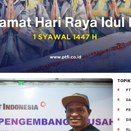
TOPIK
PT
DA
PE
DI
PL