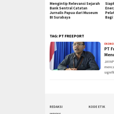
P Jayapura Tangani 8
Mengintip Relevansi Sejarah
Siap
ien asal Depapre, 7 Masih
Bank Sentral Catatan
Ener
ani Rawat Inap
Jurnalis Papua dari Museum
Pela
BI Surabaya
Bagi
TAG:
PT FREEPORT
EKONO
PT F
Men
JAYAPU
menca
signif
REDAKSI
KODE ETIK