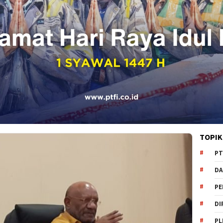
TOPIK
PT
DA
PE
DI
PL