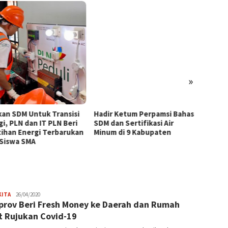
»
kan SDM Untuk Transisi
Hadir Ketum Perpamsi Bahas
Perku
gi, PLN dan IT PLN Beri
SDM dan Sertifikasi Air
Masyar
tihan Energi Terbarukan
Minum di 9 Kabupaten
Tingk
 Siswa SMA
Pemas
Tiram 
JPatading
KITA
26/04/2020
rov Beri Fresh Money ke Daerah dan Rumah
t Rujukan Covid-19