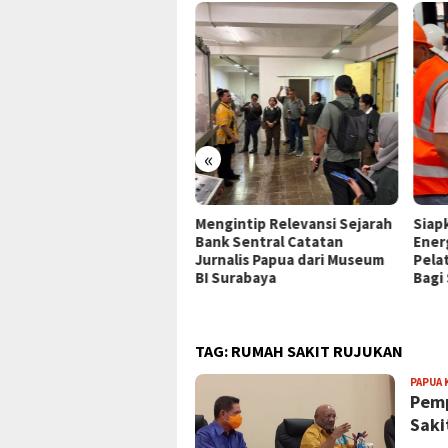
«
P Jayapura Tangani 8
Mengintip Relevansi Sejarah
Siap
ien asal Depapre, 7 Masih
Bank Sentral Catatan
Ener
ani Rawat Inap
Jurnalis Papua dari Museum
Pela
BI Surabaya
Bagi
TAG:
RUMAH SAKIT RUJUKAN
PAPUA 
Pemp
Saki