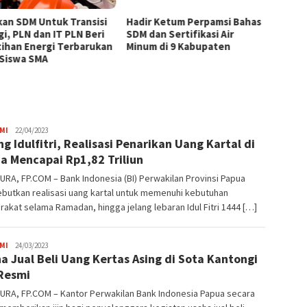
kan SDM Untuk Transisi
Hadir Ketum Perpamsi Bahas
Perku
gi, PLN dan IT PLN Beri
SDM dan Sertifikasi Air
Masyar
tihan Energi Terbarukan
Minum di 9 Kabupaten
Tingk
 Siswa SMA
Pemas
Tiram 
JPatading
MI
22/04/2023
ng Idulfitri, Realisasi Penarikan Uang Kartal di
a Mencapai Rp1,82 Triliun
RA, FP.COM – Bank Indonesia (BI) Perwakilan Provinsi Papua
butkan realisasi uang kartal untuk memenuhi kebutuhan
akat selama Ramadan, hingga jelang lebaran Idul Fitri 1444 […]
JPatading
MI
24/03/2023
a Jual Beli Uang Kertas Asing di Sota Kantongi
 Resmi
URA, FP.COM – Kantor Perwakilan Bank Indonesia Papua secara