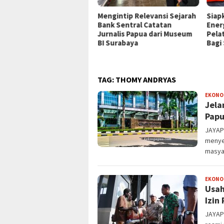
P Jayapura Tangani 8
Mengintip Relevansi Sejarah
Siap
ien asal Depapre, 7 Masih
Bank Sentral Catatan
Ener
ani Rawat Inap
Jurnalis Papua dari Museum
Pela
BI Surabaya
Bagi
TAG:
THOMY ANDRYAS
EKONO
Jela
Papu
JAYAPU
menye
masyar
EKONO
Usah
Izin
JAYAP