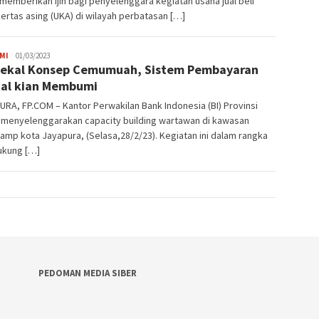
memberikan ijin bagi penyelenggara kegiatan usaha jual beli
ertas asing (UKA) di wilayah perbatasan […]
JPatading
MI
01/03/2023
ekal Konsep Cemumuah, Sistem Pembayaran
tal kian Membumi
RA, FP.COM – Kantor Perwakilan Bank Indonesia (BI) Provinsi
 menyelenggarakan capacity building wartawan di kawasan
amp kota Jayapura, (Selasa,28/2/23). Kegiatan ini dalam rangka
kung […]
PEDOMAN MEDIA SIBER