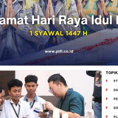
TOPIK
PT
DA
PE
DI
PL