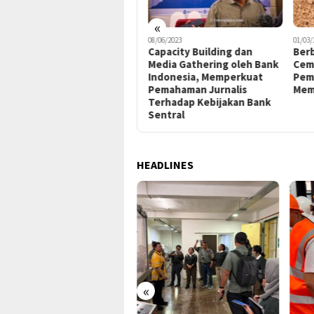
«
08/06/2023
08/06/2023
01/03/
Dari Kegiatan Capacity
Capacity Building dan
Ber
Building dan Gathering
Media Gathering oleh Bank
Cem
Media BI, Sesi Simulasi
Indonesia, Memperkuat
Pemb
Rapat Dewan Gubernur
Pemahaman Jurnalis
Mem
yang Tidak Mudah namun
Terhadap Kebijakan Bank
Paling Berkesan
Sentral
HEADLINES
«