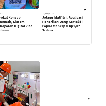
»
2023
22/04/2023
24/03/2023
bekal Konsep
Jelang Idulfitri, Realisasi
Usaha Ju
umuah, Sistem
Penarikan Uang Kartal di
Asing di 
ayaran Digital kian
Papua Mencapai Rp1,82
Resmi
bumi
Triliun
»