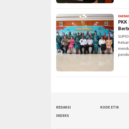
DAERA
PKK 
Berb
SUPIO
Kelua
mendu
pendi
REDAKSI
KODE ETIK
INDEKS