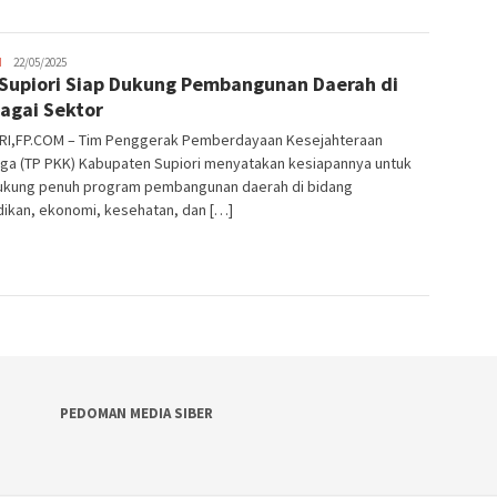
JPatading
H
22/05/2025
Supiori Siap Dukung Pembangunan Daerah di
agai Sektor
RI,FP.COM – Tim Penggerak Pemberdayaan Kesejahteraan
rga (TP PKK) Kabupaten Supiori menyatakan kesiapannya untuk
kung penuh program pembangunan daerah di bidang
dikan, ekonomi, kesehatan, dan […]
PEDOMAN MEDIA SIBER