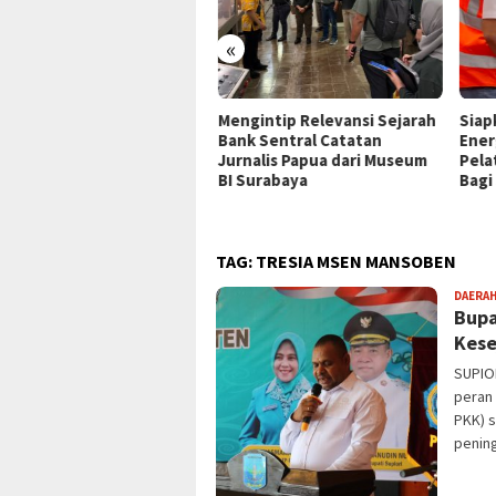
«
P Jayapura Tangani 8
Mengintip Relevansi Sejarah
Siap
ien asal Depapre, 7 Masih
Bank Sentral Catatan
Ener
ani Rawat Inap
Jurnalis Papua dari Museum
Pela
BI Surabaya
Bagi
TAG:
TRESIA MSEN MANSOBEN
DAERA
Bupa
Kese
SUPIO
peran
PKK) 
penin