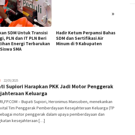
»
kan SDM Untuk Transisi
Hadir Ketum Perpamsi Bahas
Perku
gi, PLN dan IT PLN Beri
SDM dan Sertifikasi Air
Masyar
tihan Energi Terbarukan
Minum di 9 Kabupaten
Tingk
 Siswa SMA
Pemas
Tiram 
JPatading
H
22/05/2025
ti Supiori Harapkan PKK Jadi Motor Penggerak
jahteraan Keluarga
RI,FP.COM – Bupati Supiori, Heronimus Mansoben, menekankan
 vital Tim Penggerak Pemberdayaan Kesejahteraan Keluarga (TP
sebagai motor penggerak dalam upaya pemberdayaan dan
gkatan kesejahteraan […]