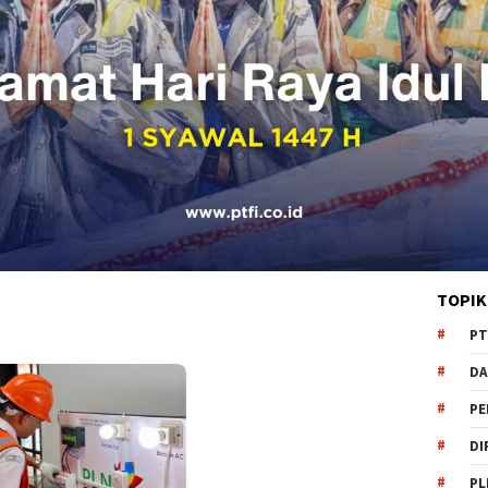
TOPIK
PT
DA
PE
DI
PL