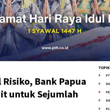
TOPIK
PT
 Risiko, Bank Papua
DA
it untuk Sejumlah
PE
DI
PL