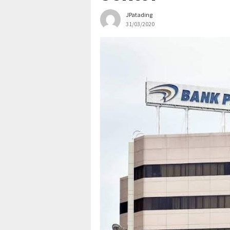
JPatading
31/03/2020