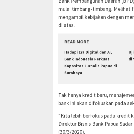
Bank Pembangunan Daerah (BPD) 
mulai timbang-timbang. Melihat f
mengambil kebijakan dengan meng
di atas.
READ MORE
Hadapi Era Digital dan AI,
Uj
Bank Indonesia Perkuat
di
Kapasitas Jurnalis Papua di
Surabaya
Tak hanya kredit baru, manajeme
bank ini akan difokuskan pada sek
“Kita lebih berfokus pada kredit k
Direktur Bisnis Bank Papua Sadar
(30/3/2020).