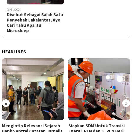
08/11/2021
Disebut Sebagai Salah Satu
Penyebab Lakalantas, Ayo
Cari Tahu Apa itu
Microsleep
HEADLINES
«
»
Mengintip Relevansi Sejarah
Siapkan SDM Untuk Transisi
Bank Sentral Catatan Jurnalis
Energi, PLN dan IT PLN Beri