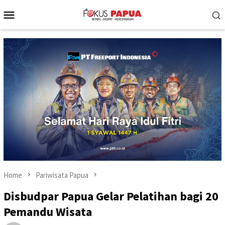
Skip
Mobile
to
Menu
content
Home
Pariwisata Papua
Disbudpar Papua Gelar Pelatihan bagi 20
Pemandu Wisata