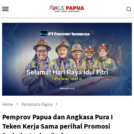
Skip
Mobile
to
Menu
content
Home
Pariwisata Papua
Pemprov Papua dan Angkasa Pura I
Teken Kerja Sama perihal Promosi