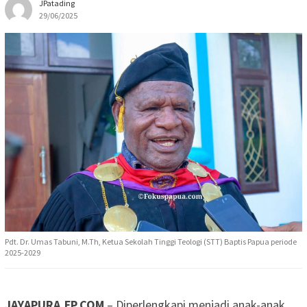
JPatading
29/06/2025
Pdt. Dr. Umas Tabuni, M.Th, Ketua Sekolah Tinggi Teologi (STT) Baptis Papua periode
2025-2029
JAYAPURA,FP.COM
– Diperlengkapi menjadi anak-anak