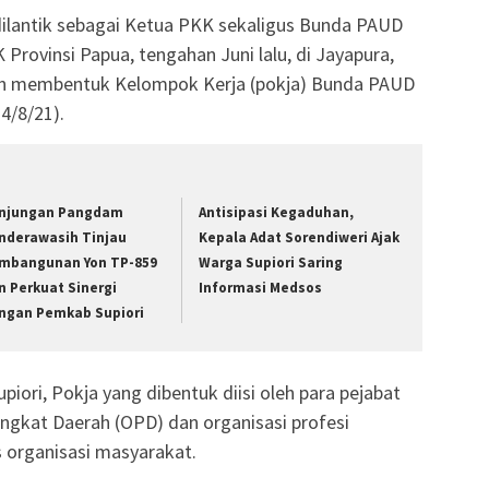
ilantik sebagai Ketua PKK sekaligus Bunda PAUD
Provinsi Papua, tengahan Juni lalu, di Jayapura,
an membentuk Kelompok Kerja (pokja) Bunda PAUD
4/8/21).
njungan Pangdam
Antisipasi Kegaduhan,
nderawasih Tinjau
Kepala Adat Sorendiweri Ajak
mbangunan Yon TP-859
Warga Supiori Saring
n Perkuat Sinergi
Informasi Medsos
ngan Pemkab Supiori
ori, Pokja yang dibentuk diisi oleh para pejabat
angkat Daerah (OPD) dan organisasi profesi
s organisasi masyarakat.