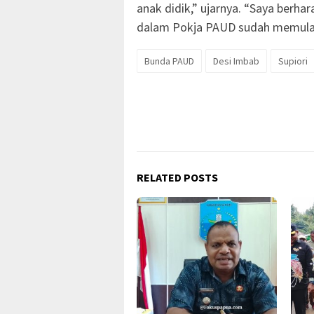
anak didik,” ujarnya. “Saya berha
dalam Pokja PAUD sudah memula
Bunda PAUD
Desi Imbab
Supiori
RELATED POSTS