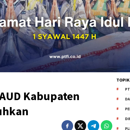
TOPIK
PT
PAUD Kabupaten
DA
kuhkan
PE
DI
PL