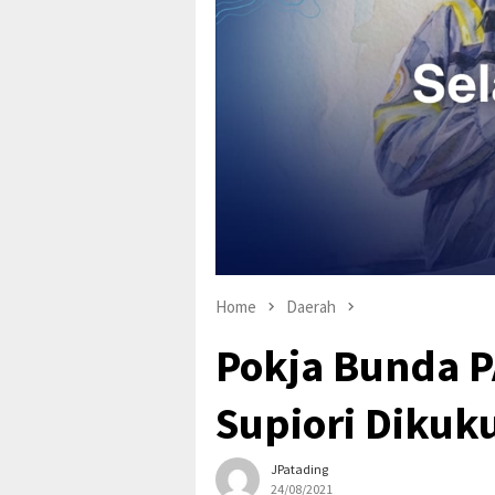
Home
Daerah
Pokja Bunda 
Supiori Diku
JPatading
24/08/2021