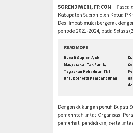
SORENDIWERI, FP.COM –
Pasca d
Kabupaten Supiori oleh Ketua PKK 
Desi Imbab mulai bergerak deng
periode 2021-2024, pada Selasa (2
READ MORE
Bupati Supiori Ajak
Ku
Masyarakat Tak Panik,
Ce
Tegaskan Kehadiran TNI
Pe
untuk Sinergi Pembangunan
da
de
Dengan dukungan penuh Bupati Supi
pemerintah lintas Organisasi Per
pemerhati pendidikan, serta linta