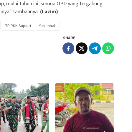
rap, mulai tahun ini, semua OPD yang tergabung
inya” tambahnya.
(Lazim)
TP PKK Supiori
Yan Imbab
SHARE