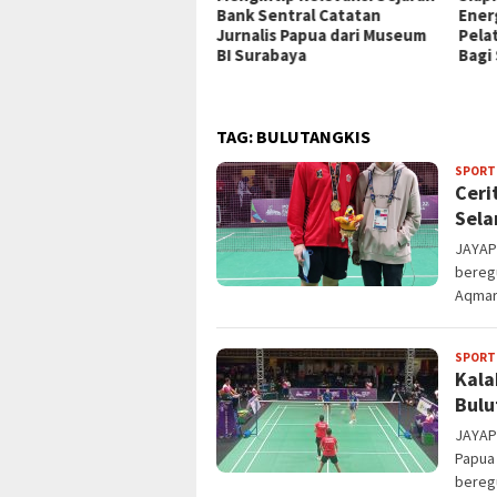
ien asal Depapre, 7 Masih
Bank Sentral Catatan
Ener
ani Rawat Inap
Jurnalis Papua dari Museum
Pela
BI Surabaya
Bagi
TAG:
BULUTANGKIS
SPORT
Ceri
Sela
JAYAPU
beregu
Aqmar 
SPORT
Kala
Bulu
JAYAP
Papua 
beregu