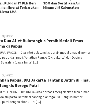
gi, PLN dan IT PLN Beri
SDM dan Sertifikasi Air
Masyar
tihan Energi Terbarukan
Minum di 9 Kabupaten
Tingk
 Siswa SMA
Pemas
Tiram 
JPatading
10/10/2021
ta Dua Atlet Bulutangkis Peraih Medali Emas
ma di Papua
RA, FP.COM – Dua atlet bulutangkis peraih medal emas di nomor
 putra dan putri, Yonathan Ramlie (DKI Jakarta) dan Desima
Syarafina (Jawa Timur) […]
JPatading
08/10/2021
hkan Papua, DKI Jakarta Tantang Jatim di Final
tangkis Beregu Putri
URA, FP.COM – Tim DKI Jakarta berhasil mengalahkan tuan rumah
dalam partai semifinal cabang olahraga Bulu Tangkis nomor
 putri dengan skor 2-1 di […]