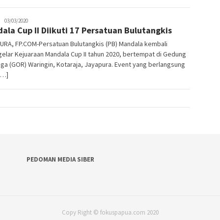
JPatading
03/03/2020
ala Cup II Diikuti 17 Persatuan Bulutangkis
URA, FP.COM-Persatuan Bulutangkis (PB) Mandala kembali
lar Kejuaraan Mandala Cup II tahun 2020, bertempat di Gedung
ga (GOR) Waringin, Kotaraja, Jayapura. Event yang berlangsung
[…]
PEDOMAN MEDIA SIBER
Copy Right © fokuspapua.com 2020