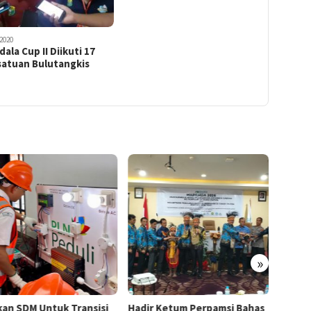
2020
ala Cup II Diikuti 17
satuan Bulutangkis
»
kan SDM Untuk Transisi
Hadir Ketum Perpamsi Bahas
Perku