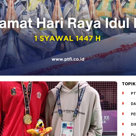
TOPIK
PT
DA
PE
DI
PL