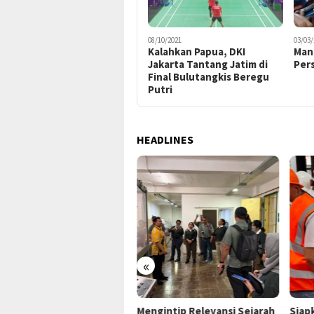
08/10/2021
03/03/
Kalahkan Papua, DKI
Mand
Jakarta Tantang Jatim di
Per
Final Bulutangkis Beregu
Putri
HEADLINES
«
P Jayapura Tangani 8
Mengintip Relevansi Sejarah
Siap