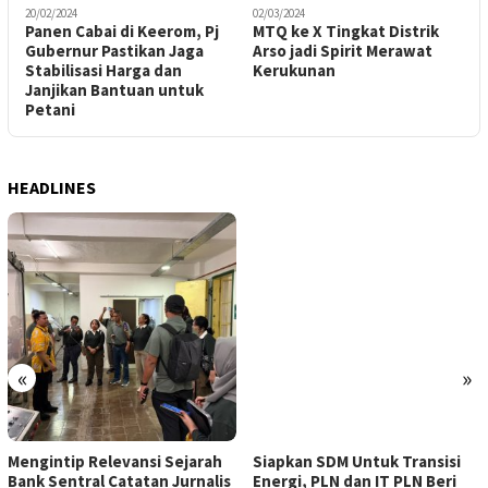
20/02/2024
02/03/2024
2
Panen Cabai di Keerom, Pj
MTQ ke X Tingkat Distrik
K
Gubernur Pastikan Jaga
Arso jadi Spirit Merawat
J
Stabilisasi Harga dan
Kerukunan
Janjikan Bantuan untuk
N
Petani
HEADLINES
«
»
Mengintip Relevansi Sejarah
Siapkan SDM Untuk Transisi
Bank Sentral Catatan Jurnalis
Energi, PLN dan IT PLN Beri