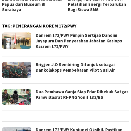
Papua dari Museum BI
Pelatihan Energi Terbarukan
Surabaya
Bagi Siswa SMA
TAG:
PENERANGAN KOREM 172/PWY
Danrem 172/PWY Pimpin Sertijab Dandim
Jayapura Dan Penyerahan Jabatan Kasiops
Kasrem 172/PWY
Brigjen J.O Sembiring Ditunjuk sebagai
Dankolakops Pembebasan Pilot Susi Air
Dua Pembawa Ganja Siap Edar Dibekuk Satgas
Pamwiltasrat RI-PNG Yonif 132/BS
Danrem 172/PWY Kunjungi Oksibil, Pastikan