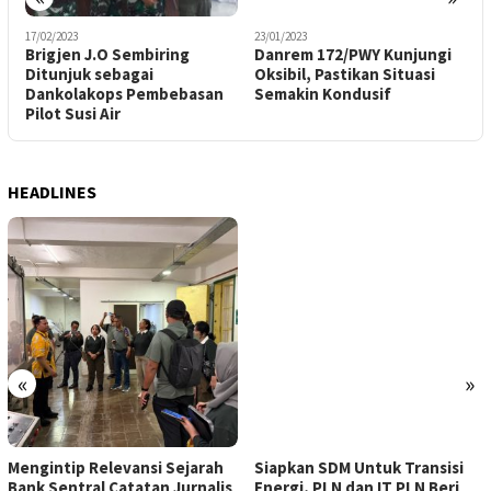
17/02/2023
23/01/2023
3
Brigjen J.O Sembiring
Danrem 172/PWY Kunjungi
D
Ditunjuk sebagai
Oksibil, Pastikan Situasi
E
Dankolakops Pembebasan
Semakin Kondusif
P
Pilot Susi Air
1
HEADLINES
«
»
Mengintip Relevansi Sejarah
Siapkan SDM Untuk Transisi
Bank Sentral Catatan Jurnalis
Energi, PLN dan IT PLN Beri