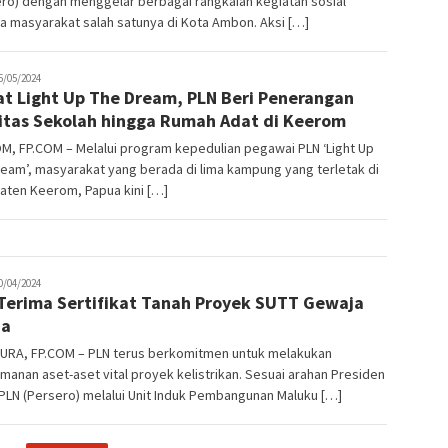
ro) dengan menggelar berbagai rangkaian kegiatan sosial
 masyarakat salah satunya di Kota Ambon. Aksi […]
tading
5/05/2024
t Light Up The Dream, PLN Beri Penerangan
litas Sekolah hingga Rumah Adat di Keerom
M, FP.COM – Melalui program kepedulian pegawai PLN ‘Light Up
eam’, masyarakat yang berada di lima kampung yang terletak di
aten Keerom, Papua kini […]
tading
0/04/2024
Terima Sertifikat Tanah Proyek SUTT Gewaja
ua
URA, FP.COM – PLN terus berkomitmen untuk melakukan
anan aset-aset vital proyek kelistrikan. Sesuai arahan Presiden
 PLN (Persero) melalui Unit Induk Pembangunan Maluku […]