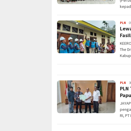
(Perse
kepada
JPa
PLN
0
Lewa
Fasi
KEERO
The Dr
Kabup
JPa
PLN
3
PLN 
Pap
JAYAP
pengam
RI, PT