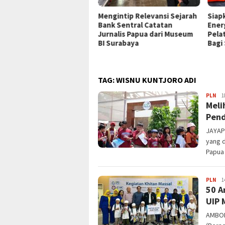
P Jayapura Tangani 8
Mengintip Relevansi Sejarah
Siap
ien asal Depapre, 7 Masih
Bank Sentral Catatan
Ener
ani Rawat Inap
Jurnalis Papua dari Museum
Pela
BI Surabaya
Bagi
TAG:
WISNU KUNTJORO ADI
JPa
PLN
1
Meli
Pend
JAYAPU
yang 
Papua 
JPa
PLN
1
50 A
UIP 
AMBON,