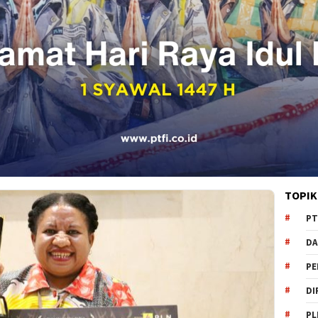
TOPIK
PT
DA
PE
DI
PL