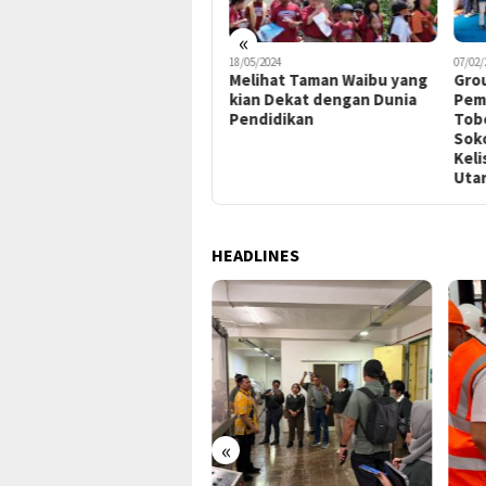
«
01/04/2024
18/05/2024
07/02/
Bangun PLTMG di
Melihat Taman Waibu yang
Gro
Halmahera Utara, PLN
kian Dekat dengan Dunia
Pem
Gandeng Kajati Malut
Pendidikan
Tob
Lakukan Site Visit
Sok
Keli
Uta
HEADLINES
«