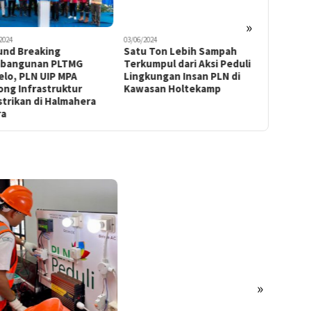
»
2024
03/06/2024
05/05/2024
und Breaking
Satu Ton Lebih Sampah
Lewat Li
bangunan PLTMG
Terkumpul dari Aksi Peduli
PLN Beri
elo, PLN UIP MPA
Lingkungan Insan PLN di
Fasilita
ong Infrastruktur
Kawasan Holtekamp
Rumah A
strikan di Halmahera
ra
»