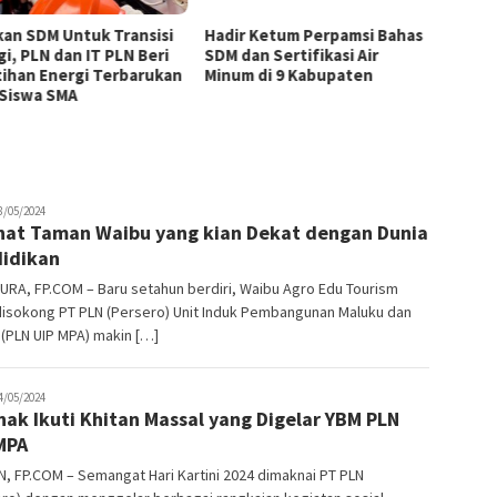
kan SDM Untuk Transisi
Hadir Ketum Perpamsi Bahas
Perku
gi, PLN dan IT PLN Beri
SDM dan Sertifikasi Air
Masyar
tihan Energi Terbarukan
Minum di 9 Kabupaten
Tingk
 Siswa SMA
Pemas
Tiram 
tading
8/05/2024
hat Taman Waibu yang kian Dekat dengan Dunia
idikan
RA, FP.COM – Baru setahun berdiri, Waibu Agro Edu Tourism
disokong PT PLN (Persero) Unit Induk Pembangunan Maluku dan
(PLN UIP MPA) makin […]
tading
4/05/2024
nak Ikuti Khitan Massal yang Digelar YBM PLN
MPA
 FP.COM – Semangat Hari Kartini 2024 dimaknai PT PLN