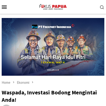
Skip
Mobile
to
Menu
content
Home
Ekonomi
Waspada, Investasi Bodong Mengintai
Anda!