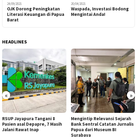
24/09/2021
20/04/2021
1
OJK Dorong Peningkatan
Waspada, Investasi Bodong
O
Literasi Keuangan di Papua
Mengintai Anda!
1
Barat
P
HEADLINES
«
»
RSUP Jayapura Tangani 8
Mengintip Relevansi Sejarah
Pasien asal Depapre, 7 Masih
Bank Sentral Catatan Jurnalis
Jalani Rawat Inap
Papua dari Museum BI
Surabaya