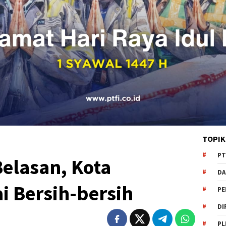
TOPIK
PT
Belasan, Kota
DA
i Bersih-bersih
PE
DI
PL