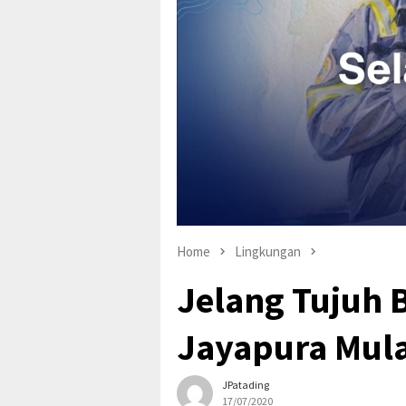
Home
Lingkungan
Jelang Tujuh 
Jayapura Mula
JPatading
17/07/2020