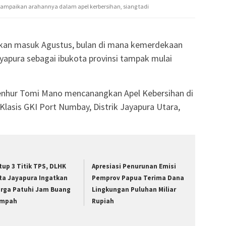
ampaikan arahannya dalam apel kerbersihan, siang tadi
ekan masuk Agustus, bulan di mana kemerdekaan
ayapura sebagai ibukota provinsi tampak mulai
Benhur Tomi Mano mencanangkan Apel Kebersihan di
lasis GKI Port Numbay, Distrik Jayapura Utara,
tup 3 Titik TPS, DLHK
Apresiasi Penurunan Emisi
ta Jayapura Ingatkan
Pemprov Papua Terima Dana
rga Patuhi Jam Buang
Lingkungan Puluhan Miliar
mpah
Rupiah