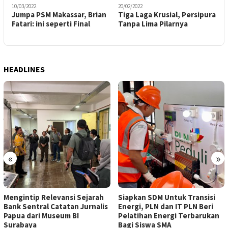
10/03/2022
20/02/2022
2
Jumpa PSM Makassar, Brian
Tiga Laga Krusial, Persipura
P
Fatari: ini seperti Final
Tanpa Lima Pilarnya
F
T
HEADLINES
«
»
Mengintip Relevansi Sejarah
Siapkan SDM Untuk Transisi
Bank Sentral Catatan Jurnalis
Energi, PLN dan IT PLN Beri
Papua dari Museum BI
Pelatihan Energi Terbarukan
Surabaya
Bagi Siswa SMA