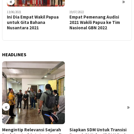
«
»
13/06/2021
19/07/2022
0
a
Ini Dia Empat Wakil Papua
Empat Pemenang Audisi
T
untuk Gita Bahana
2021 Wakili Papua ke Tim
D
Nusantara 2021
Nasional GBN 2022
B
P
HEADLINES
«
»
Mengintip Relevansi Sejarah
Siapkan SDM Untuk Transisi