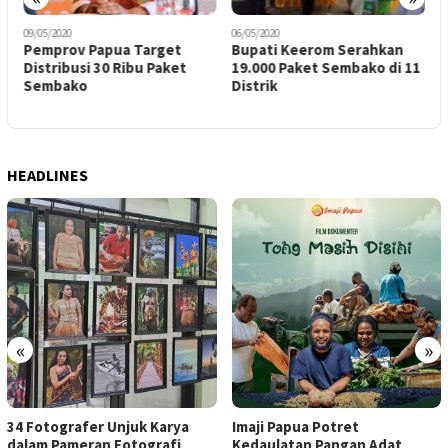
09/05/2020
06/05/2020
1
Pemprov Papua Target
Bupati Keerom Serahkan
J
Distribusi 30 Ribu Paket
19.000 Paket Sembako di 11
P
t
Sembako
Distrik
C
HEADLINES
«
»
34 Fotografer Unjuk Karya
Imaji Papua Potret
dalam Pameran Fotografi
Kedaulatan Pangan Adat