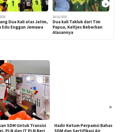
»
2020
24/10/2020
24/03/2021
ng Dua Kali atas Jatim,
Dua kali Takluk dari Tim
Lewati D
a Edu Enggan Jemawa
Papua, Keltjes Beberkan
Tim PON
Alasannya
Waena C
»
kan SDM Untuk Transisi
Hadir Ketum Perpamsi Bahas
Perku
gi, PLN dan IT PLN Beri
SDM dan Sertifikasi Air
Masyar