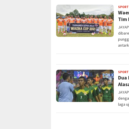
SPORT
Waen
Tim 
JAYAP
dibar
pungg
antar
SPORT
Dua 
Alas
JAYAP
dengan
laga u