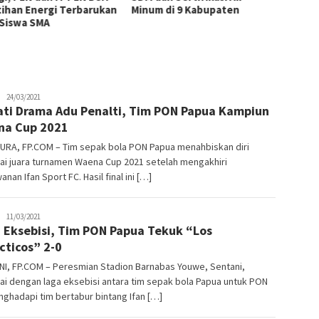
tihan Energi Terbarukan
Minum di 9 Kabupaten
Tingk
 Siswa SMA
Pemas
Tiram 
JPatading
24/03/2021
ti Drama Adu Penalti, Tim PON Papua Kampiun
na Cup 2021
URA, FP.COM – Tim sepak bola PON Papua menahbiskan diri
ai juara turnamen Waena Cup 2021 setelah mengakhiri
anan Ifan Sport FC. Hasil final ini […]
JPatading
11/03/2021
 Eksebisi, Tim PON Papua Tekuk “Los
cticos” 2-0
NI, FP.COM – Peresmian Stadion Barnabas Youwe, Sentani,
ai dengan laga eksebisi antara tim sepak bola Papua untuk PON
ghadapi tim bertabur bintang Ifan […]