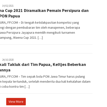
JPatading
14/02/2021
a Cup 2021 Diramaikan Pemain Persipura dan
PON Papua
URA, FP.COM – Di tengah ketidakpastian kompetisi yang
engi dengan pembubaran tim oleh manajemen, beberapa
awa Persipura Jayapura memilih mengikuti turnamen
kampung, Waena Cup 2021. […]
JPatading
24/10/2020
kali Takluk dari Tim Papua, Keltjes Beberkan
annya
URA, FP.COM – Tim sepak bola PON Jawa Timur harus pulang
 kepala tertunduk, setelah menderita dua kali kekalahan dalam
ji coba kontra tim […]
View More