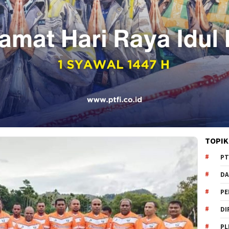
TOPIK
PT
DA
PE
DI
PL