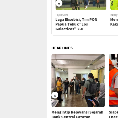
«
24/03/2021
11/03/2021
24/10/
Lewati Drama Adu Penalti,
Laga Eksebisi, Tim PON
Mena
Tim PON Papua Kampiun
Papua Tekuk “Los
Kak
Waena Cup 2021
Galacticos” 2-0
HEADLINES
«
P Jayapura Tangani 8
Mengintip Relevansi Sejarah
Siap
ien asal Depapre, 7 Masih
Bank Sentral Catatan
Ener