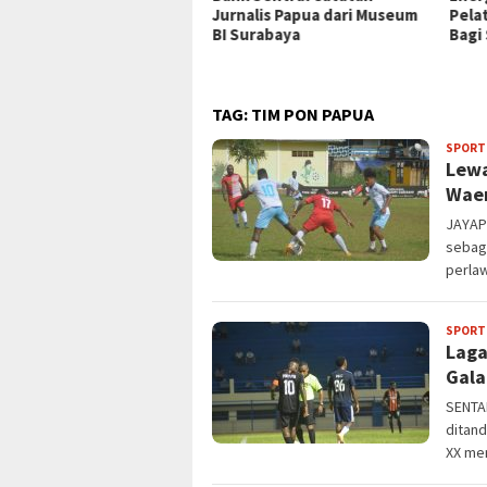
ani Rawat Inap
Jurnalis Papua dari Museum
Pela
BI Surabaya
Bagi
TAG:
TIM PON PAPUA
SPORT
Lewa
Wae
JAYAP
sebag
perlaw
SPORT
Laga
Gala
SENTA
ditand
XX men