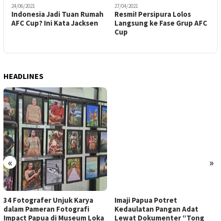
24/06/2021
27/04/2021
2
Indonesia Jadi Tuan Rumah
Resmi! Persipura Lolos
A
AFC Cup? Ini Kata Jacksen
Langsung ke Fase Grup AFC
H
Cup
P
HEADLINES
«
»
34 Fotografer Unjuk Karya
Imaji Papua Potret
dalam Pameran Fotografi
Kedaulatan Pangan Adat
Impact Papua di Museum Loka
Lewat Dokumenter “Tong