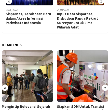
«
»
15/08/2022
24/08/2022
2
Sisparnas, Terobosan Baru
Input Data Sisparnas,
D
dalam Akses Informasi
Disbudpar Papua Rekrut
Pariwisata Indonesia
Surveyor untuk Lima
T
Wilayah Adat
A
HEADLINES
«
»
Mengintip Relevansi Sejarah
Siapkan SDM Untuk Transisi