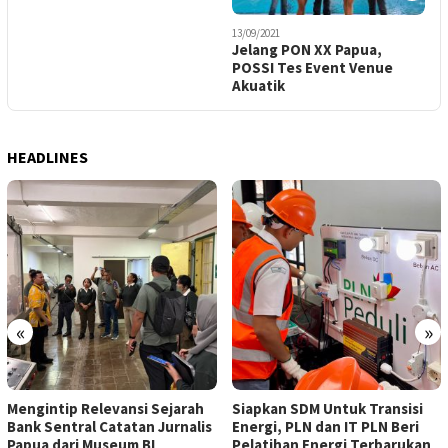
13/09/2021
2
Jelang PON XX Papua,
G
POSSI Tes Event Venue
M
Akuatik
P
HEADLINES
«
»
Mengintip Relevansi Sejarah
Siapkan SDM Untuk Transisi
Bank Sentral Catatan Jurnalis
Energi, PLN dan IT PLN Beri
Papua dari Museum BI
Pelatihan Energi Terbarukan