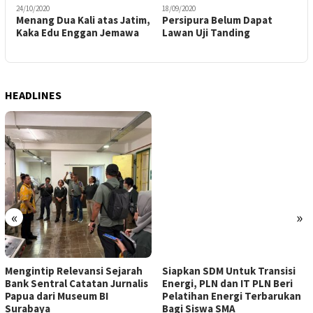
24/10/2020
18/09/2020
0
Menang Dua Kali atas Jatim,
Persipura Belum Dapat
G
Kaka Edu Enggan Jemawa
Lawan Uji Tanding
T
K
HEADLINES
«
»
Mengintip Relevansi Sejarah
Siapkan SDM Untuk Transisi
Bank Sentral Catatan Jurnalis
Energi, PLN dan IT PLN Beri
Papua dari Museum BI
Pelatihan Energi Terbarukan
Surabaya
Bagi Siswa SMA